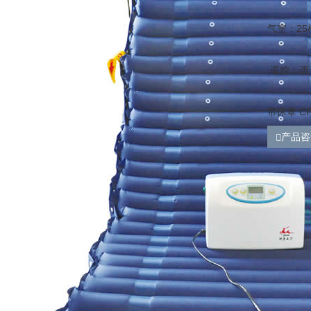
气室：25
遥控：否
带床罩 C
产品咨