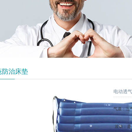
疮防治床垫
电动透气
气道：三
波动：是