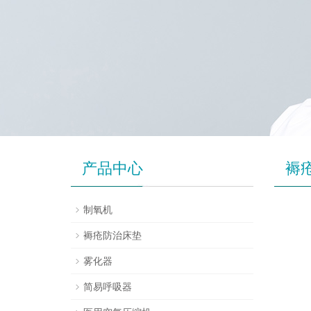
产品中心
褥
制氧机
褥疮防治床垫
雾化器
简易呼吸器