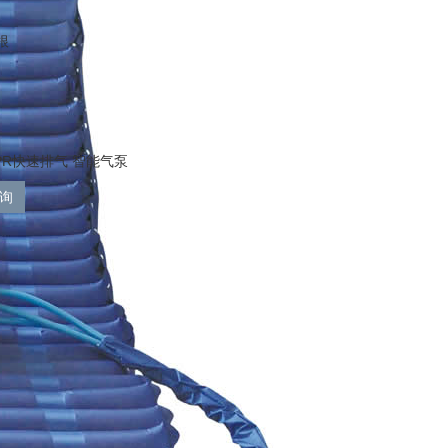
根
PR快速排气 智能气泵
询