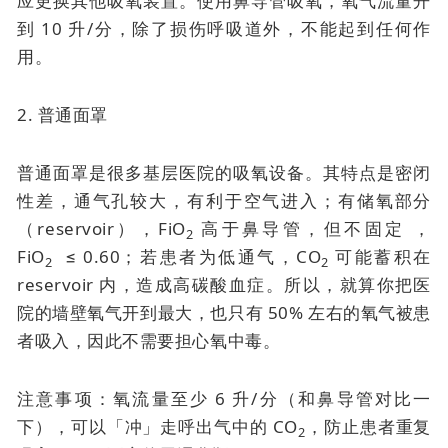
应更换其他吸氧装置。使用鼻导管吸氧，氧气流量开
到 10 升/分，除了损伤呼吸道外，不能起到任何作
用。
2. 普通面罩
普通面罩是很多基层医院的吸氧设备。其特点是密闭
性差，通气孔较大，有利于空气进入；有储氧部分
（reservoir），FiO
高于鼻导管，但不固定 ，
2
FiO
≤ 0.60；若患者为低通气，CO
可能蓄积在
2
2
reservoir 内，造成高碳酸血症。所以，就算你把医
院的墙壁氧气开到最大，也只有 50% 左右的氧气被患
者吸入，因此不需要担心氧中毒。
注意事项：氧流量至少 6 升/分（和鼻导管对比一
下），可以「冲」走呼出气中的 CO
，防止患者重复
2