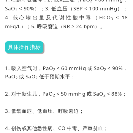
2
SaO
< 90%）；
3. 低血压（SBP < 100 mmHg）；
2
4. 低心输出量及代谢性酸中毒（HCO
< 18
3
mEq/L）；
5. 呼吸窘迫（RR > 24 bpm）。
具体操作指标
1. 吸入空气时，PaO
< 60 mmHg 或 SaO
< 90%，
2
2
PaO
或 SaO
低于预期水平；
2
2
2. 对于新生儿，PaO
< 50 mmHg 或 SaO
< 88%；
2
2
3. 低氧血症、低血压、呼吸窘迫；
4. 创伤或其他急性病、CO 中毒、严重贫血；