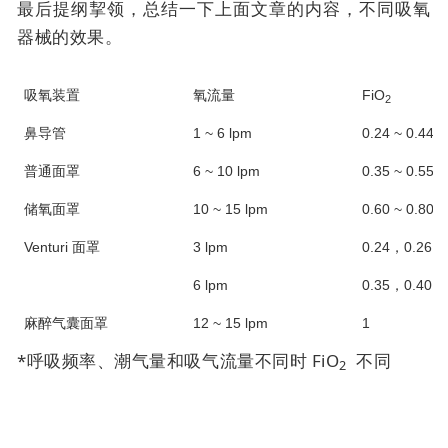
最后提纲挈领，总结一下上面文章的内容，不同吸氧
器械的效果。
吸氧装置
氧流量
FiO
2
鼻导管
1 ~ 6 lpm
0.24 ~ 0.44*
普通面罩
6 ~ 10 lpm
0.35 ~ 0.55*
储氧面罩
10 ~ 15 lpm
0.60 ~ 0.80*
Venturi 面罩
3 lpm
0.24，0.26，0
6 lpm
0.35，0.40，0
麻醉气囊面罩
12 ~ 15 lpm
1
*呼吸频率、潮气量和吸气流量不同时 FiO
不同
2